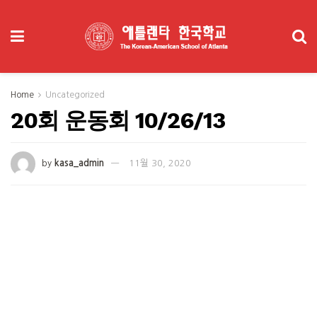
Home
Uncategorized
20회 운동회 10/26/13
by
kasa_admin
11월 30, 2020