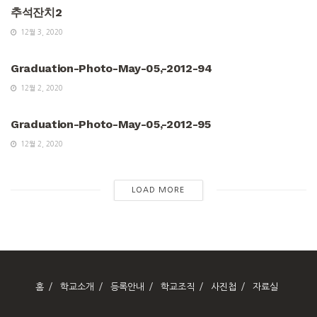
추석잔치2
12월 3, 2020
UNCATEGORIZED
Graduation-Photo-May-05,-2012-94
12월 2, 2020
UNCATEGORIZED
Graduation-Photo-May-05,-2012-95
12월 2, 2020
LOAD MORE
홈
학교소개
등록안내
학교조직
사진첩
자료실