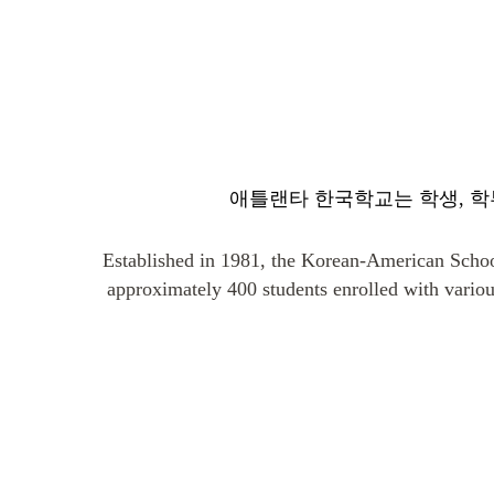
애틀랜타 한국학교는 학생, 학부
Established in 1981, the Korean-American Schoo
approximately 400 students enrolled with variou