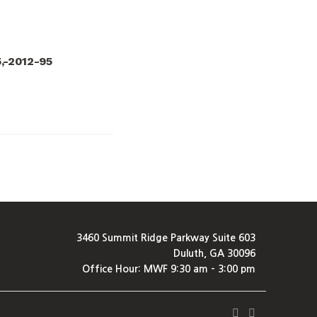
,-2012-95
3460 Summit Ridge Parkway Suite 603
Duluth, GA 30096
Office Hour: MWF 9:30 am – 3:00 pm