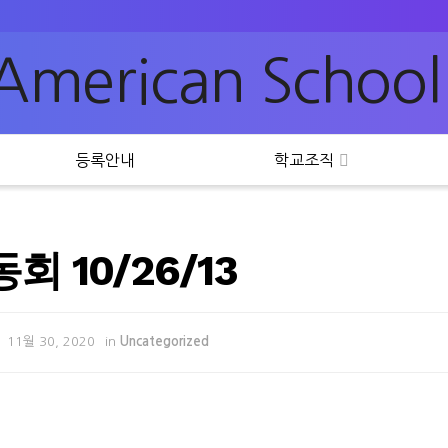
등록안내
학교조직
회 10/26/13
11월 30, 2020
in
Uncategorized