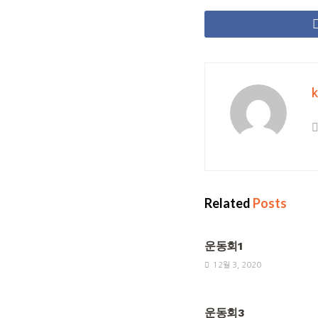
Related
Posts
UNCATEGORIZED
운동회1
12월 3, 2020
UNCATEGORIZED
운동회3