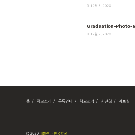
12월 3, 2020
UNCATEGORIZED
Graduation-Photo-
12월 2, 2020
홈
학교소개
등록안내
학교조직
사진첩
자료실
© 2020
애틀랜타 한국학교