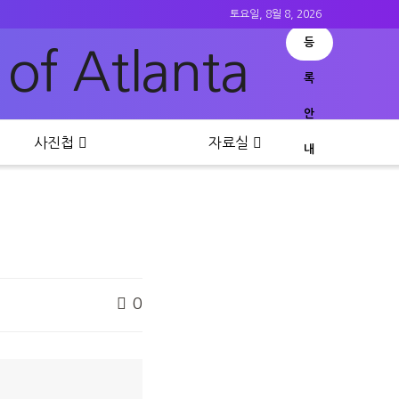
토요일, 8월 8, 2026
등
록
안
사진첩
자료실
내
0