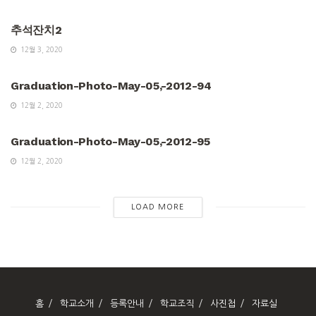
UNCATEGORIZED
추석잔치2
12월 3, 2020
UNCATEGORIZED
Graduation-Photo-May-05,-2012-94
12월 2, 2020
UNCATEGORIZED
Graduation-Photo-May-05,-2012-95
12월 2, 2020
LOAD MORE
홈
학교소개
등록안내
학교조직
사진첩
자료실