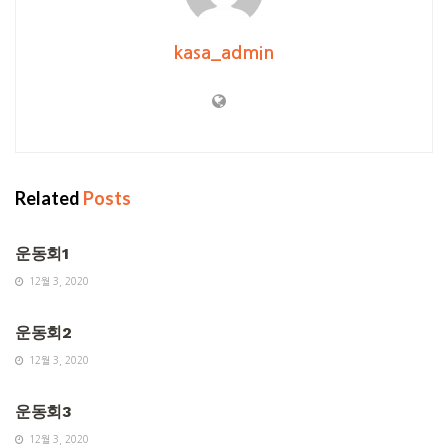
kasa_admin
Related
Posts
UNCATEGORIZED
운동회1
12월 3, 2020
UNCATEGORIZED
운동회2
12월 3, 2020
UNCATEGORIZED
운동회3
12월 3, 2020