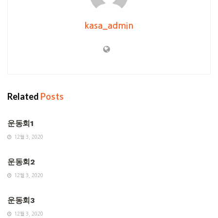
kasa_admin
Related
Posts
UNCATEGORIZED
운동회1
12월 3, 2020
UNCATEGORIZED
운동회2
12월 3, 2020
UNCATEGORIZED
운동회3
12월 3, 2020