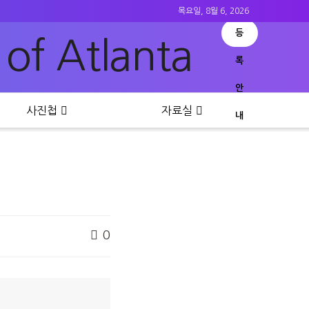
목요일, 8월 6, 2026
등
록
안
사진첩
자료실
내
0