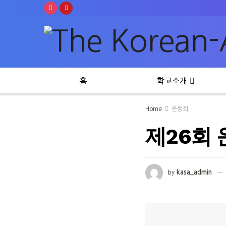
홈
학교소개
Home
운동회
제26회 운
by
kasa_admin