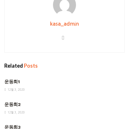
kasa_admin
Related
Posts
UNCATEGORIZED
운동회1
12월 3, 2020
UNCATEGORIZED
운동회2
12월 3, 2020
UNCATEGORIZED
운동회3