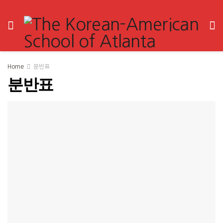
Home
분반표
분반표